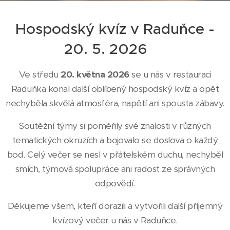
Hospodský kvíz v Raduňce -
20. 5. 2026🧠
Ve středu
20. května 2026
se u nás v restauraci
Raduňka konal další oblíbený hospodský kvíz a opět
nechyběla skvělá atmosféra, napětí ani spousta zábavy.
Soutěžní týmy si poměřily své znalosti v různých
tematických okruzích a bojovalo se doslova o každý
bod. Celý večer se nesl v přátelském duchu, nechyběl
smích, týmová spolupráce ani radost ze správných
odpovědí.
Děkujeme všem, kteří dorazili a vytvořili další příjemný
kvízový večer u nás v Raduňce.